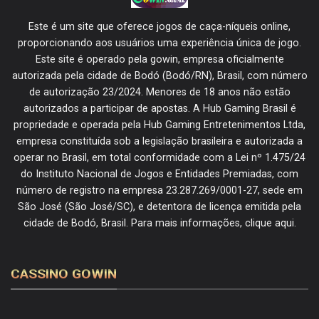
Este é um site que oferece jogos de caça-níqueis online,
proporcionando aos usuários uma experiência única de jogo.
Este site é operado pela gowin, empresa oficialmente
autorizada pela cidade de Bodó (Bodó/RN), Brasil, com número
de autorização 23/2024. Menores de 18 anos não estão
autorizados a participar de apostas. A Hub Gaming Brasil é
propriedade e operada pela Hub Gaming Entretenimentos Ltda,
empresa constituída sob a legislação brasileira e autorizada a
operar no Brasil, em total conformidade com a Lei nº 1.475/24
do Instituto Nacional de Jogos e Entidades Premiadas, com
número de registro na empresa 23.287.269/0001-27, sede em
São José (São José/SC), e detentora de licença emitida pela
cidade de Bodó, Brasil. Para mais informações, clique aqui.
CASSINO GOWIN