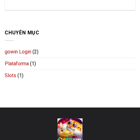
CHUYÊN MỤC
gowin Login
(2)
Plataforma
(1)
Slots
(1)