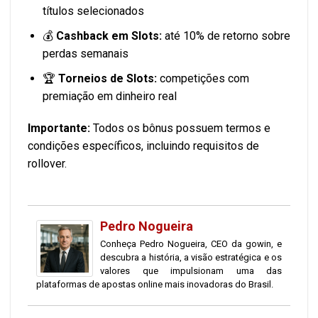
títulos selecionados
💰
Cashback em Slots:
até 10% de retorno sobre
perdas semanais
🏆
Torneios de Slots:
competições com
premiação em dinheiro real
Importante:
Todos os bônus possuem termos e
condições específicos, incluindo requisitos de
rollover.
Pedro Nogueira
Conheça Pedro Nogueira, CEO da gowin, e
descubra a história, a visão estratégica e os
valores que impulsionam uma das
plataformas de apostas online mais inovadoras do Brasil.