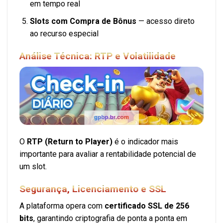
em tempo real
Slots com Compra de Bônus
— acesso direto
ao recurso especial
Análise Técnica: RTP e Volatilidade
O
RTP (Return to Player)
é o indicador mais
importante para avaliar a rentabilidade potencial de
um slot.
Segurança, Licenciamento e SSL
A plataforma opera com
certificado SSL de 256
bits
, garantindo criptografia de ponta a ponta em