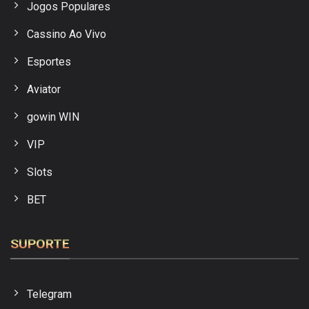
Jogos Populares
Cassino Ao Vivo
Esportes
Aviator
gowin WIN
VIP
Slots
BET
SUPORTE
Telegram