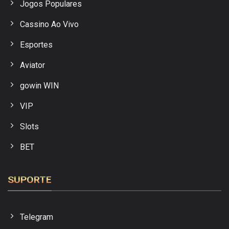
Jogos Populares
Cassino Ao Vivo
Esportes
Aviator
gowin WIN
VIP
Slots
BET
SUPORTE
Telegram