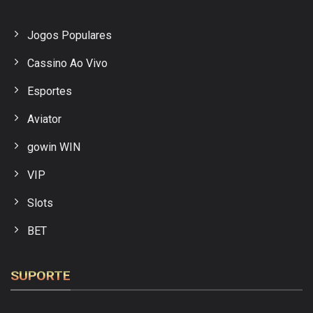
Jogos Populares
Cassino Ao Vivo
Esportes
Aviator
gowin WIN
VIP
Slots
BET
SUPORTE