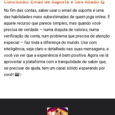
Conclusão: Email de Suporte é Seu Aliado 💪
No fim das contas, saber usar o email de suporte é uma
das habilidades mais subestimadas de quem joga online. É
aquele recurso que parece simples, mas quando você
precisa de verdade — numa disputa de valores, numa
verificação de conta, num problema que precisa de atenção
especial — faz toda a diferença do mundo. Use com
inteligência, seja claro e detalhado nas suas mensagens, e
você vai ver que a experiência é bem positiva. Agora vai lá
aproveitar a plataforma com a tranquilidade de saber que,
se precisar de ajuda, tem um canal sólido esperando por
você! 🎰✨