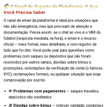
📬 O Email de Suporte da Plataforma: O Que
Você Precisa Saber
O canal de email da plataforma é ideal pra situações que
não são emergência, mas que precisam de atenção e
documentação. Pensa assim: se o chat ao vivo é o VAR do
futebol (resposta imediata, na hora), o email é o recurso
oficial — mais formal, mais detalhado, e com registro de
tudo que foi dito. Você pode usar para questões como
problemas com saques ou depósitos que não foram
resolvidos por outros canais, dúvidas sobre bônus e
promoções, solicitações de verificação de conta (o famoso
KYC), reclamações formais, ou qualquer situação que exija
comprovação por escrito.
💸
Problemas com pagamentos
— saques travados,
depósitos não creditados
🎁
Dúvidas sobre bônus
— rollover, validade, condições