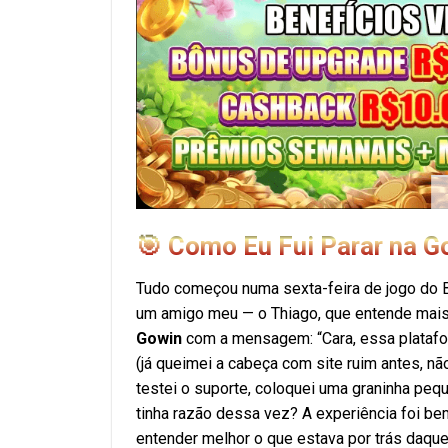
🎯 Como Eu Fui Parar na G
Tudo começou numa sexta-feira de jogo do Br
um amigo meu — o Thiago, que entende mais 
Gowin
com a mensagem: “Cara, essa platafor
(já queimei a cabeça com site ruim antes, não
testei o suporte, coloquei uma graninha peq
tinha razão dessa vez? A experiência foi be
entender melhor o que estava por trás daque