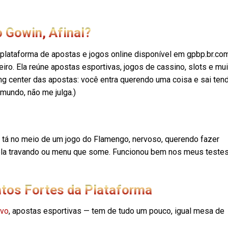
o Gowin, Afinal?
plataforma de apostas e jogos online disponível em gpbp.br.co
ro. Ela reúne apostas esportivas, jogos de cassino, slots e mui
ng center das apostas: você entra querendo uma coisa e sai ten
mundo, não me julga.)
ê tá no meio de um jogo do Flamengo, nervoso, querendo fazer
 tela travando ou menu que some. Funcionou bem nos meus testes
tos Fortes da Plataforma
ivo
, apostas esportivas — tem de tudo um pouco, igual mesa de