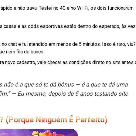
ápido e não trava. Testei no 4G e no Wi-Fi, os dois funcionaram
 casas e as odds esportivas estão dentro do esperado, às ve
 chat e fui atendido em menos de 5 minutos. Isso é raro, viu?
ue nem fila de banco.
 novo cadastro, vale checar as condições direto no site antes 
 não é a que só te dá bônus — é a que te dá uma
im.” — Eu mesmo, depois de 5 anos testando site
? (Porque Ninguém É Perfeito)