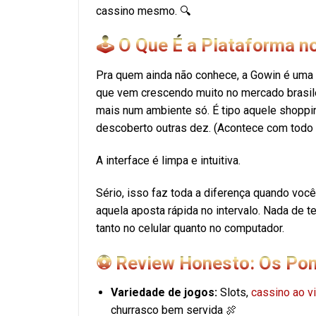
cassino mesmo. 🔍
🕹️ O Que É a Plataforma n
Pra quem ainda não conhece, a Gowin é uma 
que vem crescendo muito no mercado brasilei
mais num ambiente só. É tipo aquele shoppi
descoberto outras dez. (Acontece com todo 
A interface é limpa e intuitiva.
Sério, isso faz toda a diferença quando voc
aquela aposta rápida no intervalo. Nada de
tanto no celular quanto no computador.
⚽ Review Honesto: Os Pon
Variedade de jogos:
Slots,
cassino ao v
churrasco bem servida 🍖