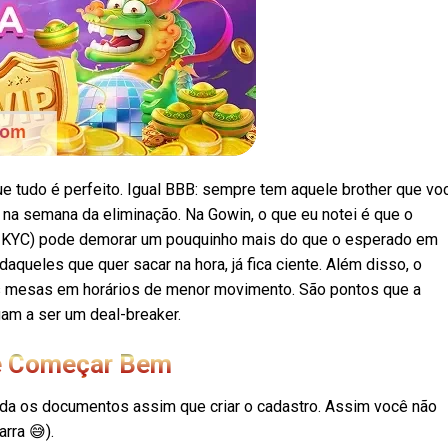
ue tudo é perfeito. Igual BBB: sempre tem aquele brother que vo
na semana da eliminação. Na Gowin, o que eu notei é que o
o KYC) pode demorar um pouquinho mais do que o esperado em
queles que quer sacar na hora, já fica ciente. Além disso, o
is mesas em horários de menor movimento. São pontos que a
am a ser um deal-breaker.
cê Começar Bem
a os documentos assim que criar o cadastro. Assim você não
rra 😅).