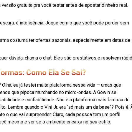
versão gratuita pra você testar antes de apostar dinheiro real.
rescura, é inteligência. Jogue com o que você pode perder sem
orma costuma ter ofertas sazonais, especialmente em datas de
quer dúvida, chama o chat. Eles são prestativos e resolvem rápid
formas: Como Ela Se Sai?
 Olha, eu já testei muita plataforma nessa vida — umas que
enos que pipoca murchando no micro-ondas. A Gowin se
sabilidade e confiabilidade. Não é a plataforma mais famosa do
to. Lembra quando o Vini Jr. era “só mais um da base”? Pois é. 
e o que vai surpreender. Claro, cada pessoa tem um perfil
 você mesmo e ver se o ambiente encaixa no seu estilo.