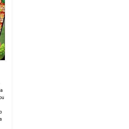
o
da
ou
o
a