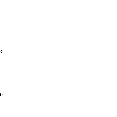
o.
Às