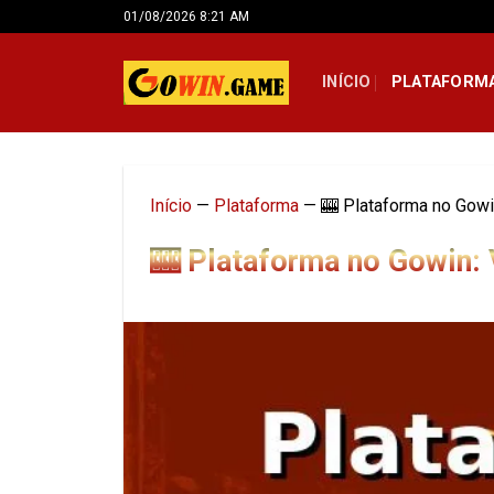
Skip
01/08/2026 8:21 AM
to
content
INÍCIO
PLATAFORM
Início
—
Plataforma
—
🎰 Plataforma no Gowi
🎰 Plataforma no Gowin: 